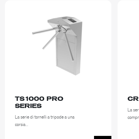
TS1000 PRO
CR
SERIES
La se
La serie di tornelli a tripode a una
compre
corsia...