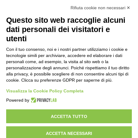
Rifiuta cookie non necessari ✕
SEGUICI SUI NOSTRI CANALI:
Questo sito web raccoglie alcuni
Facebook
Linkedin
dati personali dei visitatori e
utenti
Con il tuo consenso, noi e i nostri partner utilizziamo i cookie e
tecnologie simili per archiviare, accedere ed elaborare i dati
personali come, ad esempio, la visita al sito web o la
personalizzazione degli annunci. Poiché rispettiamo il tuo diritto
LE NOSTRE DIVISIONI
alla privacy, è possibile scegliere di non consentire alcuni tipi di
cookie. Clicca su preferenze GDPR per saperne di più.
Networking
Visualizza la Cookie Policy Completa
Security
Telecom
Powered by
Brand distribuiti
ACCETTA TUTTO
ACCETTA NECESSARI