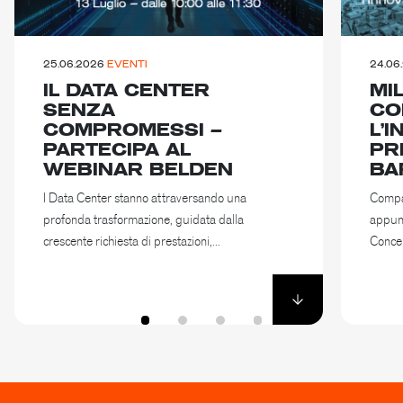
25.06.2026
EVENTI
24.06
IL DATA CENTER
MI
SENZA
CO
COMPROMESSI –
L’
PARTECIPA AL
PR
WEBINAR BELDEN
BA
I Data Center stanno attraversando una
Compas
profonda trasformazione, guidata dalla
appunt
crescente richiesta di prestazioni,...
Concep