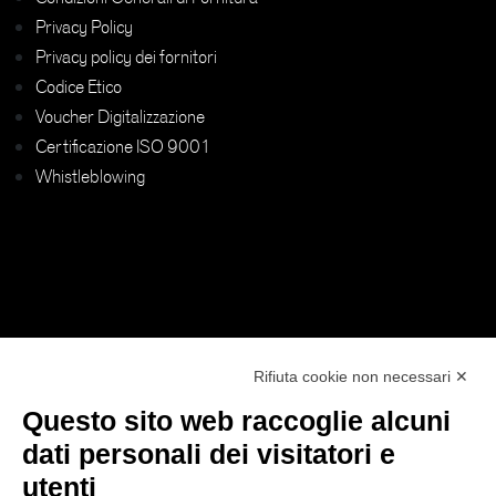
Privacy Policy
Privacy policy dei fornitori
Codice Etico
Voucher Digitalizzazione
Certificazione ISO 9001
Whistleblowing
Rifiuta cookie non necessari ✕
SEGUICI SUI NOSTRI CANALI:
Questo sito web raccoglie alcuni
Facebook
Linkedin
dati personali dei visitatori e
utenti