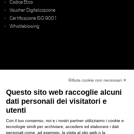
Codice Etico
Voucher Digitalizzazione
Certificazione ISO 9001
Whistleblowing
Rifiuta cookie non necessari ✕
SEGUICI SUI NOSTRI CANALI:
Questo sito web raccoglie alcuni
Facebook
Linkedin
dati personali dei visitatori e
utenti
Con il tuo consenso, noi e i nostri partner utilizziamo i cookie e
tecnologie simili per archiviare, accedere ed elaborare i dati
personali come, ad esempio, la visita al sito web o la