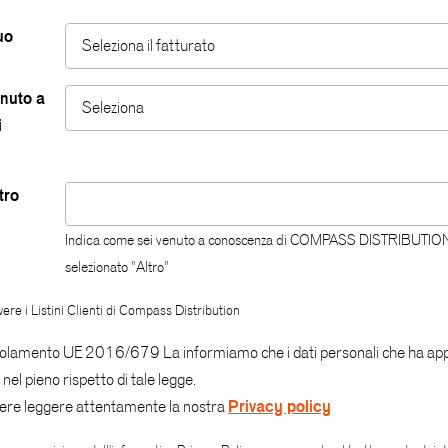
Tutti
uo
Bari
Seleziona il fatturato
Seleziona il fatturato
Installatore
Barletta-Andria-Trani
Meno di 1 milione
nuto a
Utente finale
Seleziona
Seleziona
i
Belluno
Da 1 a 5 milioni
Progettazione
LinkedIn
Benevento
Da 5 a 10 milioni
tro
System integrator
Sito web
Bergamo
Più di 10 milioni
Tramite un commerciale Sirius
Indica come sei venuto a conoscenza di COMPASS DISTRIBUTION
Biella
selezionato "Altro"
Fiere o Eventi
Bologna
ere i Listini Clienti di Compass Distribution
Newsletter
Bolzano
golamento UE 2016/679 La informiamo che i dati personali che ha app
Altro
nel pieno rispetto di tale legge.
Brescia
Privacy policy
ere leggere attentamente la nostra
Brindisi