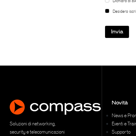
Dichiaro di av
Desidero iscr
Novità
News e Pro
Soluzioni di networking,
Eventi e Trai
security e telecomunicazioni
Supporto