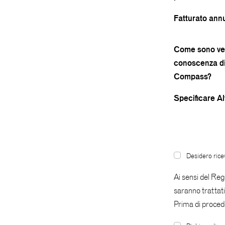
Fatturato ann
Come sono ve
conoscenza d
Compass?
Specificare Al
Desidero ricev
Ai sensi del Re
saranno trattati 
Prima di proced