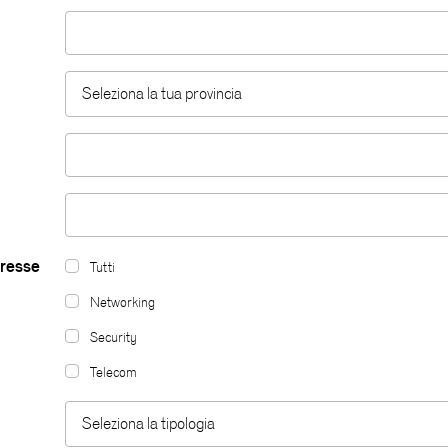
Seleziona la tua provincia
Seleziona la tua provincia
Agrigento
Alessandria
Ancona
eresse
Aosta
Tutti
Networking
Arezzo
Security
Ascoli Piceno
Telecom
Asti
Seleziona la tipologia
Seleziona la tipologia
Avellino