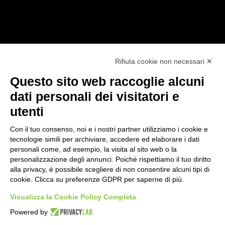
Rifiuta cookie non necessari ✕
SEGUICI SUI NOSTRI CANALI:
Questo sito web raccoglie alcuni
Facebook
Linkedin
dati personali dei visitatori e
utenti
Con il tuo consenso, noi e i nostri partner utilizziamo i cookie e
tecnologie simili per archiviare, accedere ed elaborare i dati
personali come, ad esempio, la visita al sito web o la
personalizzazione degli annunci. Poiché rispettiamo il tuo diritto
LE NOSTRE DIVISIONI
alla privacy, è possibile scegliere di non consentire alcuni tipi di
cookie. Clicca su preferenze GDPR per saperne di più.
Networking
Visualizza la Cookie Policy Completa
Security
Telecom
Powered by