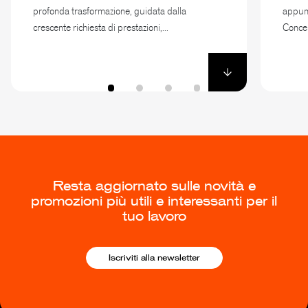
profonda trasformazione, guidata dalla
appunt
crescente richiesta di prestazioni,...
Concep
Resta aggiornato sulle novità e
promozioni più utili e interessanti per il
tuo lavoro
Iscriviti alla newsletter