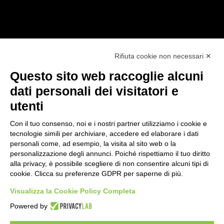
Rifiuta cookie non necessari ✕
SEGUICI SUI NOSTRI CANALI:
Questo sito web raccoglie alcuni
Facebook
Linkedin
dati personali dei visitatori e
utenti
Con il tuo consenso, noi e i nostri partner utilizziamo i cookie e
tecnologie simili per archiviare, accedere ed elaborare i dati
personali come, ad esempio, la visita al sito web o la
personalizzazione degli annunci. Poiché rispettiamo il tuo diritto
LE NOSTRE DIVISIONI
alla privacy, è possibile scegliere di non consentire alcuni tipi di
cookie. Clicca su preferenze GDPR per saperne di più.
Networking
Visualizza la Cookie Policy Completa
Security
Telecom
Powered by
Brand distribuiti