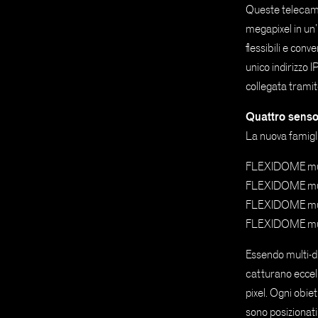
Queste telecame
megapixel in un
flessibili e con
unico indirizzo
collegata tramit
Quattro sensor
La nuova famig
FLEXIDOME mul
FLEXIDOME mul
FLEXIDOME mul
FLEXIDOME mul
Essendo multi-di
catturano eccel
pixel. Ogni obiet
sono posizionati