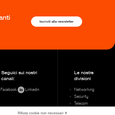
anti
Iscriviti alla newsletter
Seguici sui nostri
Le nostre
canali:
divisioni
Facebook
Linkedin
Networking
Security
Telecom
Brand distribuiti
Rifiuta cookie non necessari ✕