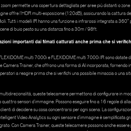
o zoom permette una copertura dettagliata per aree più distanti o zone 
ine offre l’HDR multi-esposizione (120dB), assicurando la cattura dei 
ficili. Tutti i modelli IR hanno una funzione a infrarossi integrata a 360
cene di buio pesto su una distanza fino a 30m / 98ft.
zioni importanti dai filmati catturati anche prima che si verifich
FLEXIDOME multi 7000i e FLEXIDOME multi 7000i IR sono dotate di I
e Camera Trainer, che offrono una forma di AI incorporata, fornendo in
operatori a reagire prima che si verifichi una possibile minaccia o una si
o multidirezionalità, queste telecamere permettono di configurare in m
o quattro sensori d’immagine. Possono eseguire fino a 16 regole di all
lienti di decidere su cosa concentrarsi per ogni scena. La configurazion
Intelligent Video Analytics su ogni sensore d’immagine è semplificata gr
tegrato. Con Camera Trainer, queste telecamere possono anche esser