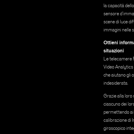
la capacità dell
sensore d’immag
scene di luce dif
immagini nelle s
Ottieni informa
situazioni
Le telecamere 
Video Analytics 
che aiutano gli 
indesiderata.
Grazie alla lor
ciascuno dei lor
permettendo ai c
calibrazione di 
giroscopico in