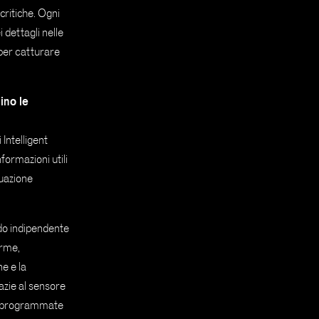
critiche. Ogni
dettagli nelle
˚ per catturare
ino le
ntelligent
formazioni utili
tuazione
odo indipendente
arme,
e e la
azie al sensore
e programmate