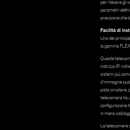
per rilevare gli 
parametri definit
precisione che la 
Facilità di ins
Uno dei principal
la gamma FLEXI
Queste telecamer
indirizzo IP, r
sistemi più com
d’immagine può 
pista circolare,
telecamera ha u
configurazione t
in meno cablaggio
Le telecamere s