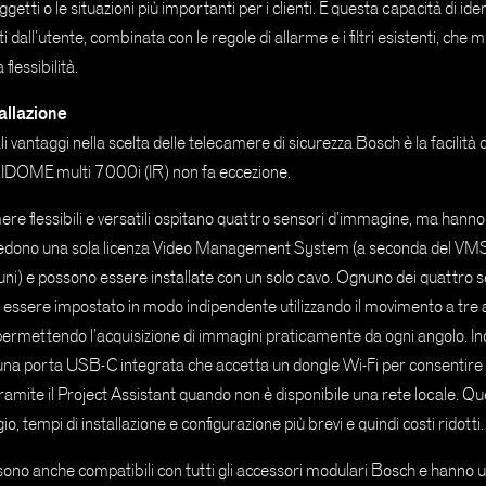
oggetti o le situazioni più importanti per i clienti. È questa capacità di ide
i dall’utente, combinata con le regole di allarme e i filtri esistenti, che mi
flessibilità.
tallazione
i vantaggi nella scelta delle telecamere di sicurezza Bosch è la facilità di
DOME multi 7000i (IR) non fa eccezione.
e flessibili e versatili ospitano quattro sensori d’immagine, ma hanno
ichiedono una sola licenza Video Management System (a seconda del VMS,
uni) e possono essere installate con un solo cavo. Ognuno dei quattro s
essere impostato in modo indipendente utilizzando il movimento a tre 
 permettendo l’acquisizione di immagini praticamente da ogni angolo. Ino
na porta USB-C integrata che accetta un dongle Wi-Fi per consentire 
ramite il Project Assistant quando non è disponibile una rete locale. Qu
, tempi di installazione e configurazione più brevi e quindi costi ridotti.
ono anche compatibili con tutti gli accessori modulari Bosch e hanno u