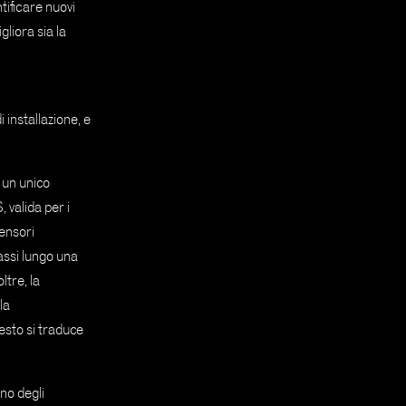
ntificare nuovi
gliora sia la
 installazione, e
 un unico
 valida per i
ensori
assi lungo una
ltre, la
la
esto si traduce
no degli