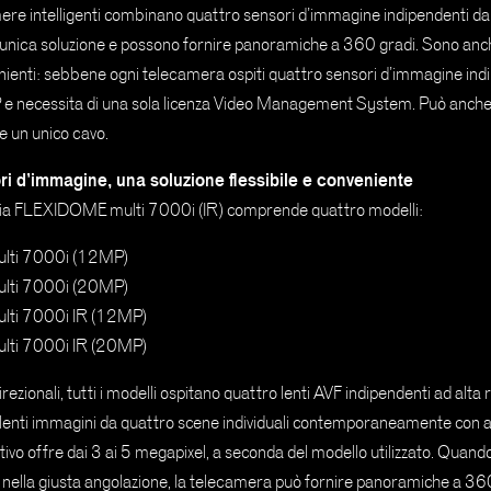
re intelligenti combinano quattro sensori d’immagine indipendenti da
’unica soluzione e possono fornire panoramiche a 360 gradi. Sono an
venienti: sebbene ogni telecamera ospiti quattro sensori d’immagine ind
 IP e necessita di una sola licenza Video Management System. Può anch
e un unico cavo.
i d’immagine, una soluzione flessibile e conveniente
lia FLEXIDOME multi 7000i (IR) comprende quattro modelli:
ti 7000i (12MP)
ti 7000i (20MP)
ti 7000i IR (12MP)
ti 7000i IR (20MP)
rezionali, tutti i modelli ospitano quattro lenti AVF indipendenti ad alta 
lenti immagini da quattro scene individuali contemporaneamente con al
tivo offre dai 3 ai 5 megapixel, a seconda del modello utilizzato. Quando 
 nella giusta angolazione, la telecamera può fornire panoramiche a 360 