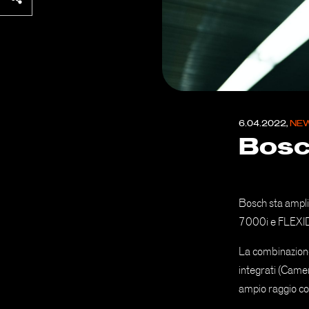
6.04.2022,
NE
Bosc
Bosch sta ampli
7000i e FLEXI
La combinazione
integrati (Camer
ampio raggio com