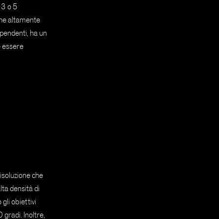
 3 o 5
che altamente
ipendenti, ha un
e essere
risoluzione che
ta densità di
gli obiettivi
gradi. Inoltre,