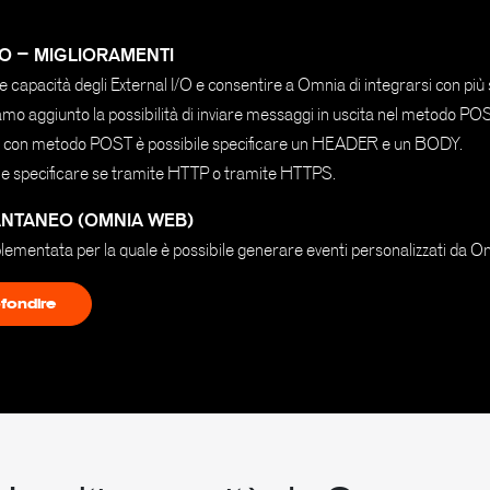
/O – MIGLIORAMENTI
 capacità degli External I/O e consentire a Omnia di integrarsi con più 
iamo aggiunto la possibilità di inviare messaggi in uscita nel metodo PO
io con metodo POST è possibile specificare un HEADER e un BODY.
bile specificare se tramite HTTP o tramite HTTPS.
ANTANEO (OMNIA WEB)
plementata per la quale è possibile generare eventi personalizzati da 
fondire