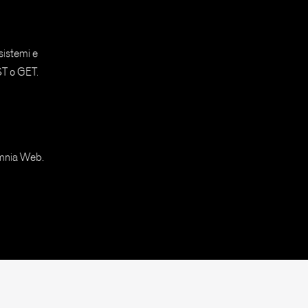
sistemi e
ST o GET.
Omnia Web.