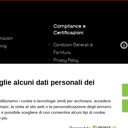
Compliance e
Certificazioni
mozioni
Condizioni Generali di
ning
Fornitura
Privacy Policy
Privacy policy dei fornitori
Codice Etico
lie alcuni dati personali dei
Voucher Digitalizzazione
Certificazione ISO 9001
Whistleblowing
utilizziamo i cookie e tecnologie simili per archiviare, accedere
pio, la visita al sito web o la personalizzazione degli annunci.
, è possibile scegliere di non consentire alcuni tipi di cookie.
 più.
Compass Distribution
– un brand di Sirius S.p.A – Strada del Portone 159 - 10095 Grugliasco (TO)