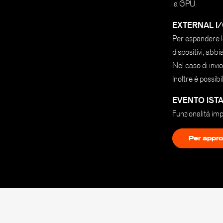
la GPU.
EXTERNAL I
Per espandere le
dispositivi, abb
Nel caso di inv
Inoltre è possi
EVENTO IST
Funzionalità im
Per appro