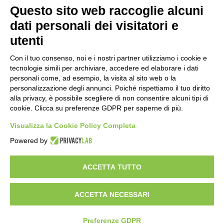
Questo sito web raccoglie alcuni
Facebook
Linkedin
dati personali dei visitatori e
utenti
Con il tuo consenso, noi e i nostri partner utilizziamo i cookie e
tecnologie simili per archiviare, accedere ed elaborare i dati
personali come, ad esempio, la visita al sito web o la
personalizzazione degli annunci. Poiché rispettiamo il tuo diritto
LE NOSTRE DIVISIONI
alla privacy, è possibile scegliere di non consentire alcuni tipi di
cookie. Clicca su preferenze GDPR per saperne di più.
Networking
Visualizza la Cookie Policy Completa
Security
Telecom
Powered by
Brand distribuiti
ACCETTA TUTTO
ACCETTA NECESSARI
Compass Distribution
– un brand di Sirius S.p.A – Strada del Portone 159 - 10095 Grugliasco (TO)
Privacy & Cookie Policy
-
Modifica consenso
P.IVA 01240900397 – RAEE IT 16050000009349 –
PILE IT 16050P0000413 – © 2022 tutti i diritti riservati
Preferenze GDPR