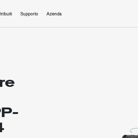
ribuiti
Supporto
Azienda
re
PP-
4