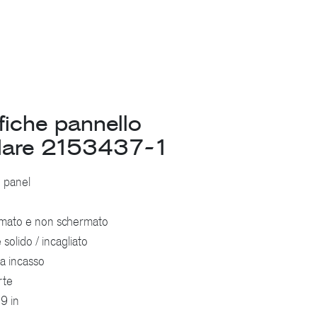
fiche pannello
lare 2153437-1
 panel
rmato e non schermato
solido / incagliato
a incasso
rte
9 in