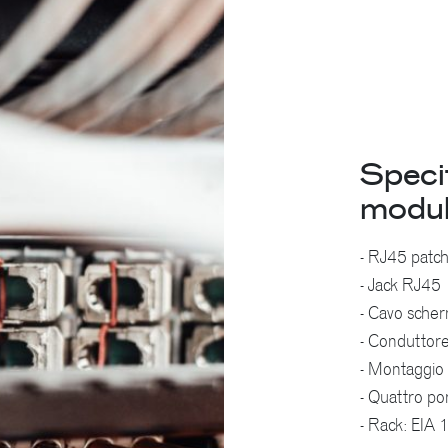
Speci
modu
- RJ45 patch
- Jack RJ45
- Cavo sche
- Conduttore 
- Montaggio 
- Quattro po
- Rack: EIA 1