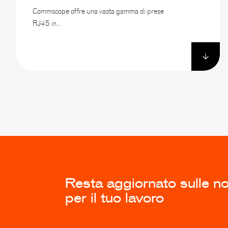
Commscope offre una vasta gamma di prese
RJ45 in...
Resta aggiornato sulle nov
per il tuo lavoro