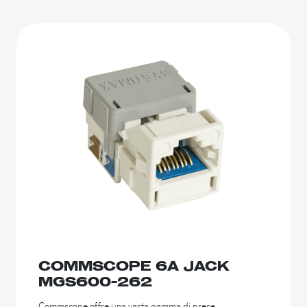
COMMSCOPE 6A JACK
MGS600-262
Commscope offre una vasta gamma di prese