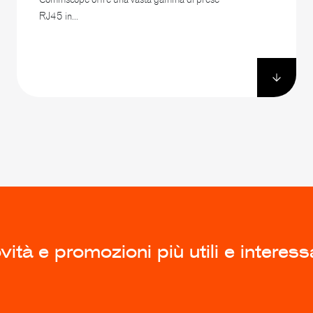
RJ45 in...
ità e promozioni più utili e interess