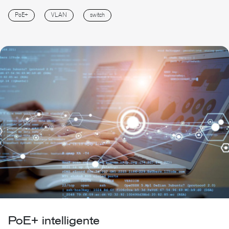
PoE+
VLAN
switch
PoE+ intelligente