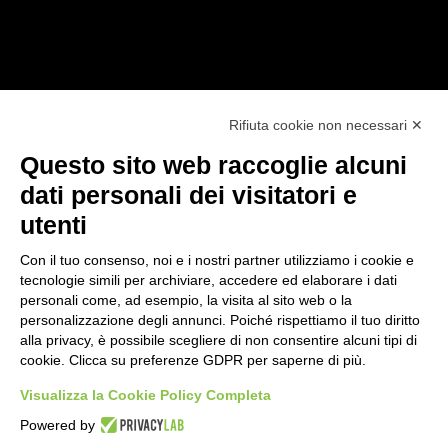
Rifiuta cookie non necessari ✕
SEGUICI SUI NOSTRI CANALI:
Questo sito web raccoglie alcuni
Facebook
Linkedin
dati personali dei visitatori e
utenti
Con il tuo consenso, noi e i nostri partner utilizziamo i cookie e
tecnologie simili per archiviare, accedere ed elaborare i dati
personali come, ad esempio, la visita al sito web o la
personalizzazione degli annunci. Poiché rispettiamo il tuo diritto
LE NOSTRE DIVISIONI
alla privacy, è possibile scegliere di non consentire alcuni tipi di
cookie. Clicca su preferenze GDPR per saperne di più.
Networking
Visualizza la Cookie Policy Completa
Security
Powered by
Telecom