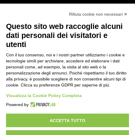
Rifiuta cookie non necessari ✕
SEGUICI SUI NOSTRI CANALI:
Questo sito web raccoglie alcuni
Facebook
Linkedin
dati personali dei visitatori e
utenti
Con il tuo consenso, noi e i nostri partner utilizziamo i cookie e
tecnologie simili per archiviare, accedere ed elaborare i dati
personali come, ad esempio, la visita al sito web o la
personalizzazione degli annunci. Poiché rispettiamo il tuo diritto
LE NOSTRE DIVISIONI
alla privacy, è possibile scegliere di non consentire alcuni tipi di
cookie. Clicca su preferenze GDPR per saperne di più.
Networking
Visualizza la Cookie Policy Completa
Security
Powered by
Telecom
Brand distribuiti
ACCETTA TUTTO