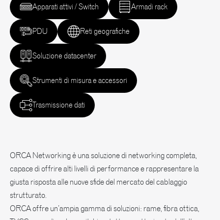
Apparati attivi / Switch
Armadi rack
PDU
Reti geografiche
Soluzione datacenter
Strumenti di misura e accessori
Trasmissione dati
ORCA Networking è una soluzione di networking completa,
capace di offrire alti livelli di performance e rappresentare la
giusta risposta alle nuove sfide del mercato del cablaggio
strutturato.
ORCA offre un’ampia gamma di soluzioni: rame, fibra ottica,