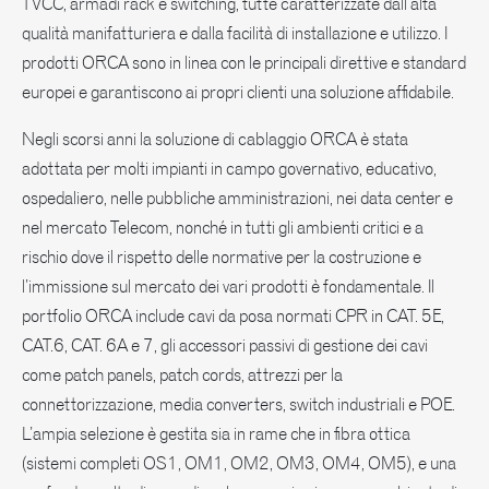
TVCC, armadi rack e switching, tutte caratterizzate dall’alta
qualità manifatturiera e dalla facilità di installazione e utilizzo. I
prodotti ORCA sono in linea con le principali direttive e standard
europei e garantiscono ai propri clienti una soluzione affidabile.
Negli scorsi anni la soluzione di cablaggio ORCA è stata
adottata per molti impianti in campo governativo, educativo,
ospedaliero, nelle pubbliche amministrazioni, nei data center e
nel mercato Telecom, nonché in tutti gli ambienti critici e a
rischio dove il rispetto delle normative per la costruzione e
l’immissione sul mercato dei vari prodotti è fondamentale. Il
portfolio ORCA include cavi da posa normati CPR in CAT. 5E,
CAT.6, CAT. 6A e 7, gli accessori passivi di gestione dei cavi
come patch panels, patch cords, attrezzi per la
connettorizzazione, media converters, switch industriali e POE.
L’ampia selezione è gestita sia in rame che in fibra ottica
(sistemi completi OS1, OM1, OM2, OM3, OM4, OM5), e una